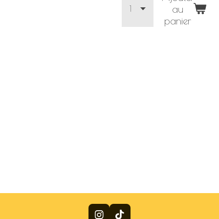
au
panier
I
T