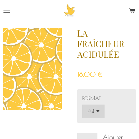
Passer
au
contenu
principal
LA
FRAÎCHEUR
ACIDULÉE
18,00 €
FORMAT
Ajouter