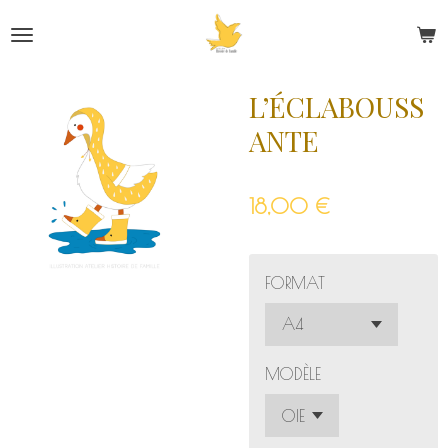
Passer
au
contenu
principal
L’ÉCLABOUSS
ANTE
18,00 €
FORMAT
MODÈLE